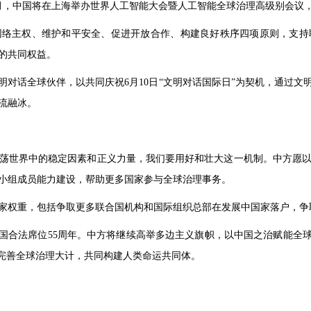
月，中国将在上海举办世界人工智能大会暨人工智能全球治理高级别会议
网络主权、维护和平安全、促进开放合作、构建良好秩序四项原则，支持
的共同权益。
明对话全球伙伴，以共同庆祝6月10日“文明对话国际日”为契机，通过
流融冰。
荡世界中的稳定因素和正义力量，我们要用好和壮大这一机制。中方愿
小组成员能力建设，帮助更多国家参与全球治理事务。
家权重，包括争取更多联合国机构和国际组织总部在发展中国家落户，争
合国合法席位55周年。中方将继续高举多边主义旗帜，以中国之治赋能全
革完善全球治理大计，共同构建人类命运共同体。