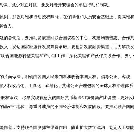
共识，减少对立对抗。要反对绕开安理会的单边行动和制裁。
原则，加强对维和行动授权赋能，在保障维和人员安全基础上，提高维
解合力。
题的总钥匙，要推动发展重回联合国议程的中心，构建均衡普惠、合作
资源投入，发达国家应履行发展筹资承诺。要创新发展融资渠道，助力解决
持联合国能源转型关键矿产小组工作，深化关键矿产伙伴关系合作。要引
的片面做法，明确由各国人民来判断和改善本国人权。倡导公正、客观
将人权政治化、工具化、武器化，共建公正合理包容的全球人权治理体系
行股权审议，尽早实现有意义的国际货币基金组织份额占比调整，更好反
的基础性地位，尊重各成员的不同经济体制和发展阶段。要推动联合国
能向善，支持联合国发挥主渠道作用，防止扩大数字鸿沟，划定人工智