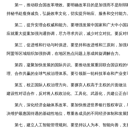
第一，推动联合国改革增效。要明确改革目的是加强而不是削弱
持秘书处瘦身减负，弘扬效率文化，切实提升响应、服务和交付能力
第二，提升安理会权威和能力。要增强发展中国家和广大中小国
应就重大提案加强沟通协调，尽力寻求共识，减少对立对抗。要反对
第三，促进维和行动与时俱进。要坚持和改进维和三原则，加强
阿盟等区域组织加强协调，在地区热点问题上形成斡旋调解合力。
第四，凝聚加快发展的国际共识。要推动发展重回联合国议程的中
理、合作共赢的全球气候治理体系。要引领新一轮科技革命和产业变
第五，校正国际人权治理方向。要摒弃人权高于主权的片面做法
建设性对话合作，反对将人权政治化、工具化、武器化，共建公正合
第六，深化经济金融体系改革。要加快推进世界银行股权审议，
决维护最惠国待遇的基础性地位，尊重各成员的不同经济体制和发展
第七，建立人工智能管理规则。要坚持以人为本、智能向善，支