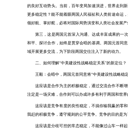
的良好互动势头。当前，百年变局加速演进，世界走到新
更多稳定性？能不能着眼两国人民福祉和人类前途命运，
领好航、掌好舵，必将对国际局势演变和人类社会发展产
第三，这是两国元首深入沟通、达成丰富成果的一次
和平、探讨合作，始终是贯穿会晤的基调。两国元首同意
域开展更多交流，为下阶段两国交往注入了新的动力。
二、如何理解“中美建设性战略稳定关系”的新定位？
王毅：会晤中，两国元首同意将“中美建设性战略稳
这应该是合作为主的积极稳定，通过交流合作不断增
注定是一场灾难，合作则可以办成许多有利于两国和世界
这应该是竞争有度的良性稳定，不搞你输我赢的零和
我赶的积极竞争，遵守规则的公平竞争。竞争的目的是为
这应该是分歧可控的常态稳定，不能像过山车一样起