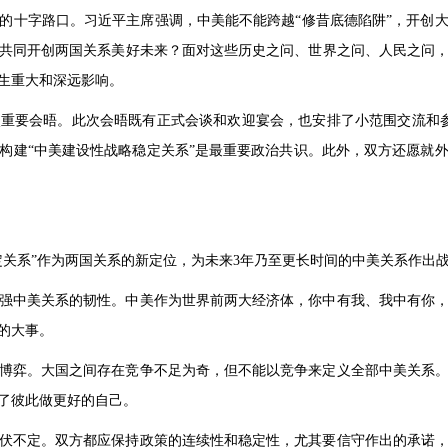
的十字路口。习近平主席强调，中美能不能跨越“修昔底德陷阱”，开创
共同开创两国关系美好未来？面对这些历史之问、世界之问、人民之问
生重大和深远影响。
重要会晤。此次会晤既有正式会谈和欢迎宴会，也安排了小范围交流和
构建“中美建设性战略稳定关系”是最重要政治共识。此外，双方还愿就
定关系”作为两国关系的新定位，为未来3年乃至更长时间的中美关系作出
强中美关系的韧性。中美作为世界前两大经济体，你中有我、我中有你
的大事。
博弈。大国之间存在竞争不足为奇，但不能以竞争来定义全部中美关系
了彼此做更好的自己。
伏不定。双方都应保持政策的连续性和稳定性，尤其要信守作出的承诺