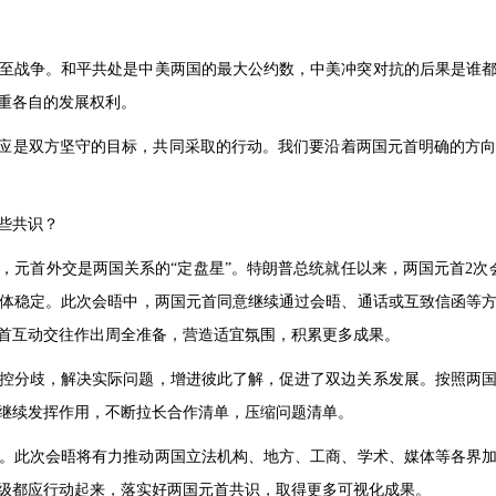
至战争。和平共处是中美两国的最大公约数，中美冲突对抗的后果是谁
重各自的发展权利。
而应是双方坚守的目标，共同采取的行动。我们要沿着两国元首明确的方
些共识？
，元首外交是两国关系的“定盘星”。特朗普总统就任以来，两国元首2次
体稳定。此次会晤中，两国元首同意继续通过会晤、通话或互致信函等
首互动交往作出周全准备，营造适宜氛围，积累更多成果。
控分歧，解决实际问题，增进彼此了解，促进了双边关系发展。按照两
继续发挥作用，不断拉长合作清单，压缩问题清单。
。此次会晤将有力推动两国立法机构、地方、工商、学术、媒体等各界加强
级都应行动起来，落实好两国元首共识，取得更多可视化成果。