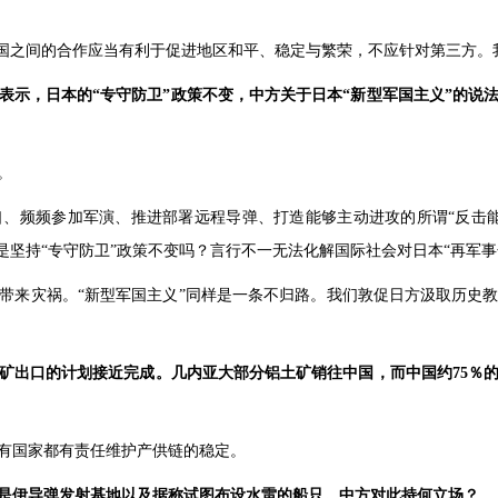
与国之间的合作应当有利于促进地区和平、稳定与繁荣，不应针对第三方。
表示，日本的“专守防卫”政策不变，中方关于日本“新型军国主义”的说
。
、频频参加军演、推进部署远程导弹、打造能够主动进攻的所谓“反击
是坚持“专守防卫”政策不变吗？言行不一无法化解国际社会对日本“再军事
带来灾祸。“新型军国主义”同样是一条不归路。我们敦促日方汲取历史
矿出口的计划接近完成。几内亚大部分铝土矿销往中国，而中国约75％
有国家都有责任维护产供链的稳定。
是伊导弹发射基地以及据称试图布设水雷的船只。中方对此持何立场？