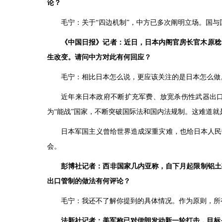
论？
毛宁：关于“四边机制”，中方已多次阐明立场。国
《中国日报》记者：近日，日本内阁官房长官木原稔
生改变。请问中方对此有何回应？
毛宁：相比日本怎么说，更应该关注的是日本怎么做
近年来日本政府不断扩充军费、放宽杀伤性武器出口
为“能战”国家，不断突破国际法和国内法规制。这难道就
日本军国主义曾给世界造成深重灾难，也给日本人民
会。
彭博社记者：西非国家几内亚称，自下月起限制铝土
出口管制的做法有何评论？
毛宁：我还不了解你提到的具体情况。作为原则，所
法新社记者：美军称已对伊朗发动新一轮打击，目标