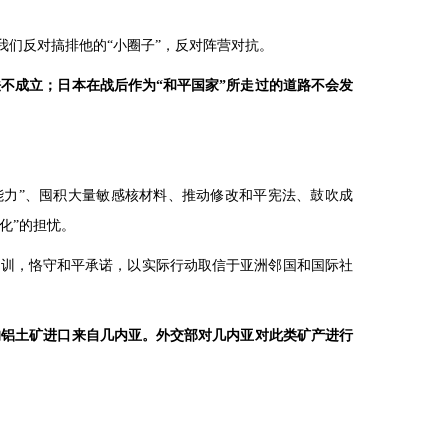
我们反对搞排他的“小圈子”，反对阵营对抗。
法不成立；日本在战后作为“和平国家”所走过的道路不会发
能力”、囤积大量敏感核材料、推动修改和平宪法、鼓吹成
化”的担忧。
教训，恪守和平承诺，以实际行动取信于亚洲邻国和国际社
的铝土矿进口来自几内亚。外交部对几内亚对此类矿产进行