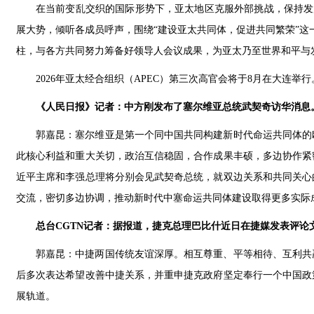
在当前变乱交织的国际形势下，亚太地区克服外部挑战，保持发
展大势，倾听各成员呼声，围绕“建设亚太共同体，促进共同繁荣”这
柱，与各方共同努力筹备好领导人会议成果，为亚太乃至世界和平与
2026年亚太经合组织（APEC）第三次高官会将于8月在大连举
《人民日报》记者：中方刚发布了塞尔维亚总统武契奇访华消息
郭嘉昆：塞尔维亚是第一个同中国共同构建新时代命运共同体的
此核心利益和重大关切，政治互信稳固，合作成果丰硕，多边协作紧
近平主席和李强总理将分别会见武契奇总统，就双边关系和共同关心
交流，密切多边协调，推动新时代中塞命运共同体建设取得更多实际
总台CGTN记者：据报道，捷克总理巴比什近日在捷媒发表评
郭嘉昆：中捷两国传统友谊深厚。相互尊重、平等相待、互利共
后多次表达希望改善中捷关系，并重申捷克政府坚定奉行一个中国政
展轨道。