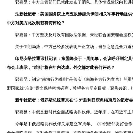
郭嘉昆：中方主管部门已就此发布了消息。具体情况建议向其进
法新社记者：美国国务院上周五以涉嫌为伊朗相关军事行动提供
中方对美方此次制裁有何评论？
郭嘉昆：中方坚决反对没有国际法依据、未经联合国安理会授权
关于伊朗局势，中方已经多次表明严正立场，当务之急是全力避
印尼安塔拉通讯社记者：东盟峰会于上周闭幕，会议呼吁制定具
布会上表示，“准则”将在年内达成。外交部对此有何评论？
郭嘉昆：制定“南海行为准则”是落实《南海各方行为宣言》的
盟国家就“准则”案文保持密切磋商，希望各方坚定目标，聚焦共识，
新华社记者：俄罗斯总统普京在“5·9”胜利日庆典结束后的记
郭嘉昆：中俄是新时代全面战略协作伙伴。近年来，在习近平主
今年是中俄战略协作伙伴关系建立30周年、《中俄睦邻友好合作
全面战略协作、互利合作共赢精神，不断加强各领域合作，推动构建