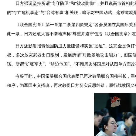
日方强调坚持所谓“专守防卫”和“被动防御”，并且说高市首
的“存亡危机事态”与“台湾有事”相关联，暗示对中国动武。这难道就
《联合国宪章》第一章第二条第四款规定“各会员国在其国际关
此一条，日方还敢大言不惭地声称“尊重并遵守包括《联合国宪章》在
日方还影射指责他国防卫力量建设和实施“胁迫”，这完全是倒
权，多次放宽武器出口限制，发展所谓“对敌基地攻击能力”，图谋
诺。所谓“扩张军力”、“胁迫他国”、“不顾周边邻国反对试图单方面
有鉴于此，中国常驻联合国代表团已再次致函联合国秘书长，重
秩序，为军国主义招魂，再次敦促日方切实反思纠错，履行战败国义