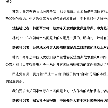
况？
林剑：菲方有关言论罔顾事实，颠倒黑白。黄岩岛是中国固有领
势紧张的根源。中方敦促菲方立即停止侵权挑衅，不要挑战中方维护
法新社记者：韩国军方称，朝鲜今天发射数枚弹道导弹。中方是
林剑：中方在朝鲜半岛问题上的立场是一贯的、明确的。针对有
路透社记者：台湾地区领导人赖清德在纪念二战结束的活动上对
林剑：今年是中国人民抗日战争暨世界反法西斯战争胜利80周年
公告》和《日本投降书》等一系列具有国际法律效力的文件都确认了
民进党当局一贯打着“民主”“自由”的幌子掩饰“台独”分裂的
的普遍共识。
我们要求有关国家恪守在台湾问题上对中方作出的政治承诺，切实
路透社记者：据我社今日报道，中国领导人将于本月晚些时候访