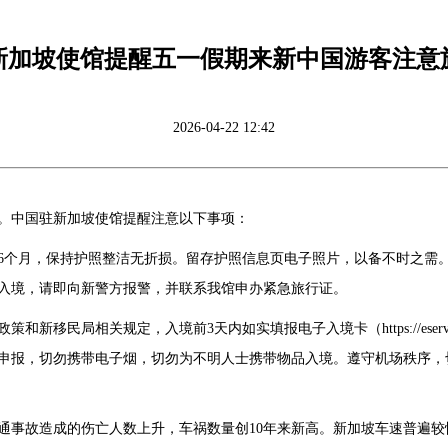
新加坡使馆提醒五一假期来新中国游客注意
2026-04-22 12:42
峰。中国驻新加坡使馆提醒注意以下事项：
6个月，保持护照整洁无折损。留存护照信息页电子照片，以备不时之需
已入境，请即向新警方报警，并联系我馆申办紧急旅行证。
关规定，入境前3天内如实填报电子入境卡（https://eservices.ica.
申报，切勿携带电子烟，切勿为不明人士携带物品入境。遵守机场秩序，
交通事故造成的伤亡人数上升，车祸数量创10年来新高。新加坡车速普遍