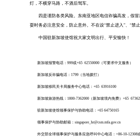
灯，不横穿马路，不酒后驾车。
四是谨防各类风险。东南亚地区电信诈骗高发，假冒
耍时务必注意安全，防止意外。不在设“禁止进入”、“禁
中国驻新加坡使馆祝大家文明出行、平安愉快！
新加坡报警电话：999或+65 62550000（可要求中文服务）
新加坡反诈骗电话：1799（当地拨打）
新加坡移民关卡局服务中心电话：+65 63916100
新加坡旅游热线：1800-7362000（新加坡境内免费）+65 67
驻新加坡使馆领事保护与协助电话：+65 64750165
领事保护与协助邮箱：singapore_hr@csm.mfa.gov.cn
外交部全球领事保护与服务应急呼叫中心电话：
+86-10-12308